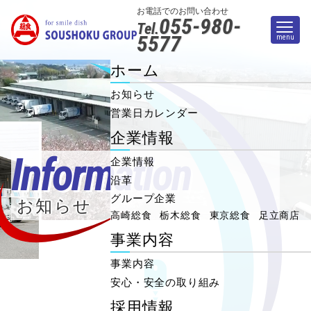
お電話でのお問い合わせ
055-980-
Tel.
5577
menu
ホーム
お知らせ
営業日カレンダー
企業情報
Information
企業情報
沿革
グループ企業
お知らせ
高崎総食
栃木総食
東京総食
足立商店
事業内容
事業内容
安心・安全の取り組み
採用情報