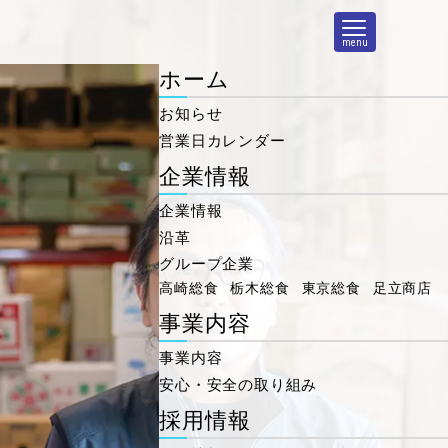
menu
ホーム
お知らせ
営業日カレンダー
企業情報
企業情報
沿革
グループ企業
高崎総食
栃木総食
東京総食
足立商店
事業内容
事業内容
安心・安全の取り組み
採用情報