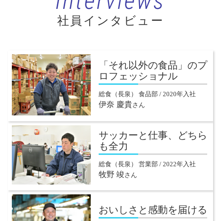
Interviews
社員インタビュー
「それ以外の食品」のプ
ロフェッショナル
総食（長泉） 食品部 / 2020年入社
伊奈 慶貴
さん
サッカーと仕事、どちら
も全力
総食（長泉） 営業部 / 2022年入社
牧野 竣
さん
おいしさと感動を届ける