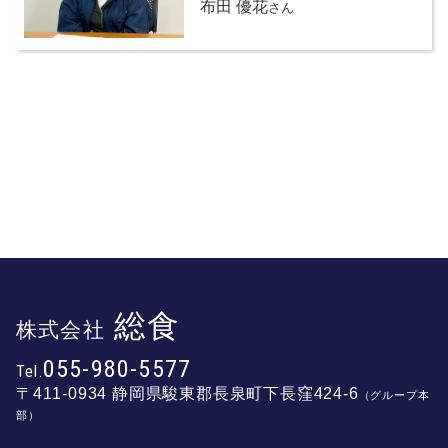
布田 優花
さん
総食
株式会社
055-980-5577
Tel.
〒411-0934
静岡県駿東郡長泉町下長窪424-6
（グループ本
部）