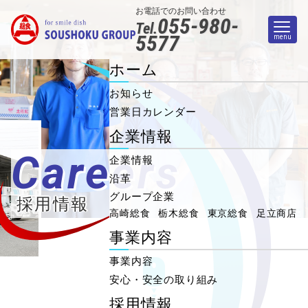
お電話でのお問い合わせ
055-980-
Tel.
5577
menu
ホーム
お知らせ
営業日カレンダー
企業情報
Careers
企業情報
沿革
グループ企業
採用情報
高崎総食
栃木総食
東京総食
足立商店
事業内容
事業内容
安心・安全の取り組み
採用情報