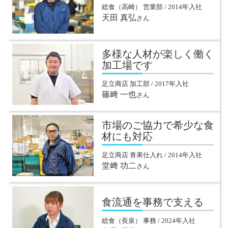
総食（高崎） 営業部 / 2014年入社
天田 真弘
さん
多様な人材が楽しく働く
加工場です
足立商店 加工部 / 2017年入社
篠﨑 一也
さん
市場のご協力で希少な食
材にも対応
足立商店 青果仕入れ / 2014年入社
堂﨑 功二
さん
食流通を事務で支える
総食（長泉） 事務 / 2024年入社